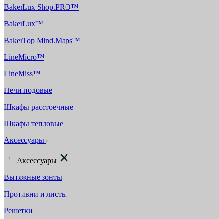
BakerLux Shop.PRO™
BakerLux™
BakerTop Mind.Maps™
LineMicro™
LineMiss™
Печи подовые
Шкафы расстоечные
Шкафы тепловые
Аксессуары
Аксессуары
Вытяжные зонты
Противни и листы
Решетки