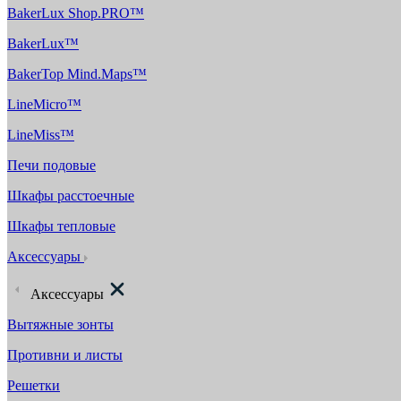
BakerLux Shop.PRO™
BakerLux™
BakerTop Mind.Maps™
LineMicro™
LineMiss™
Печи подовые
Шкафы расстоечные
Шкафы тепловые
Аксессуары
Аксессуары
Вытяжные зонты
Противни и листы
Решетки