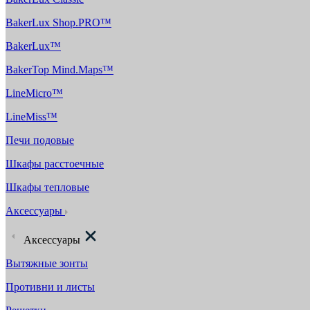
BakerLux Shop.PRO™
BakerLux™
BakerTop Mind.Maps™
LineMicro™
LineMiss™
Печи подовые
Шкафы расстоечные
Шкафы тепловые
Аксессуары
Аксессуары
Вытяжные зонты
Противни и листы