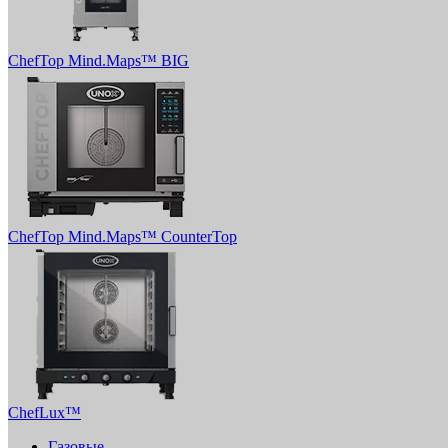
ChefTop Mind.Maps™ BIG
ChefTop Mind.Maps™ CounterTop
ChefLux™
Газовые