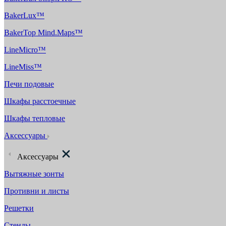
BakerLux™
BakerTop Mind.Maps™
LineMicro™
LineMiss™
Печи подовые
Шкафы расстоечные
Шкафы тепловые
Аксессуары
Аксессуары
Вытяжные зонты
Противни и листы
Решетки
Стенды